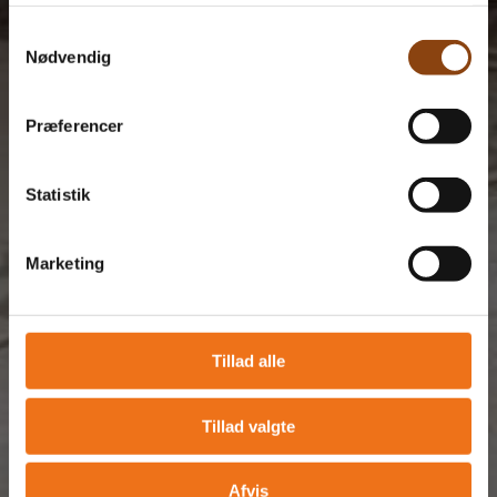
oplysninger, du har givet dem, eller som de har indsamlet
fra din brug af deres tjenester.
Samtykkevalg
Nødvendig
Se Cookie & Privatlivspolitik
her
Præferencer
Statistik
Marketing
Tillad alle
Tillad valgte
Afvis