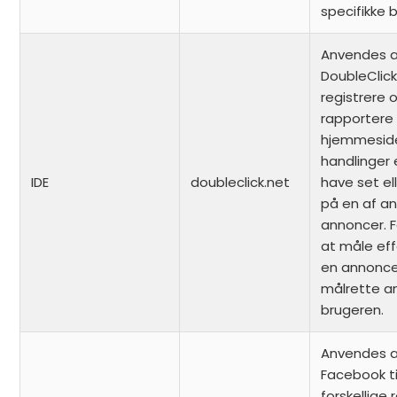
specifikke
Anvendes a
DoubleClick 
registrere 
rapportere
hjemmesid
handlinger 
IDE
doubleclick.net
have set ell
på en af a
annoncer. 
at måle ef
en annonce
målrette an
brugeren.
Anvendes a
Facebook ti
forskellige