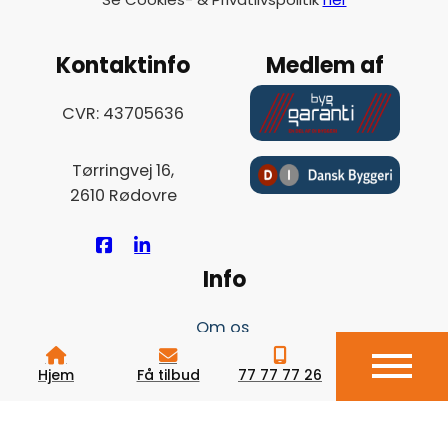
Kontaktinfo
Medlem af
CVR: 43705636
Tørringvej 16,
2610 Rødovre
Info
Om os
Renovering
Hjem
Få tilbud
77 77 77 26
Indeklima
Viden