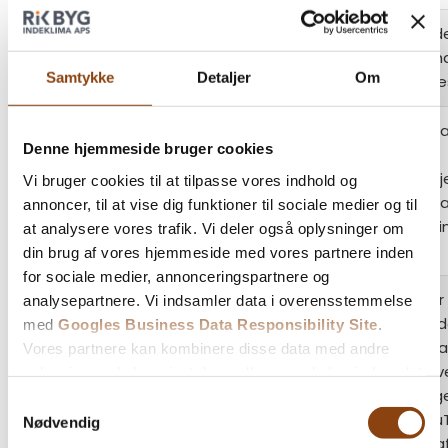
Gemmer de
lang
ads.linkedin.com
brugeren ha
Samtykke
Detaljer
Om
en hjemmes
Anvendes a
Denne hjemmeside bruger cookies
sociale
netværkstj
Vi bruger cookies til at tilpasse vores indhold og
lidc
linkedin.com
LinkedIn til
annoncer, til at vise dig funktioner til sociale medier og til
brugen af i
at analysere vores trafik. Vi deler også oplysninger om
services.
din brug af vores hjemmeside med vores partnere inden
for sociale medier, annonceringspartnere og
Registrerer 
analysepartnere. Vi indsamler data i overensstemmelse
der anvend
med
Googles Business Data Responsibility Site
.
Google til a
Vores partnere kan kombinere disse data med andre
statistik o
oplysninger, du har givet dem, eller som de har indsamlet
PREF
youtube.com
den besøg
fra din brug af deres tjenester.
Samtykkevalg
bruger You
Nødvendig
på tværs af
Se Cookie & Privatlivspolitik
her