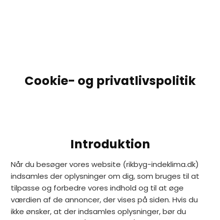
Spring til hovedindhold
Spring til sidefod
Cookie- og privatlivspolitik
Introduktion
Når du besøger vores website (rikbyg-indeklima.dk)
indsamles der oplysninger om dig, som bruges til at
tilpasse og forbedre vores indhold og til at øge
værdien af de annoncer, der vises på siden. Hvis du
ikke ønsker, at der indsamles oplysninger, bør du