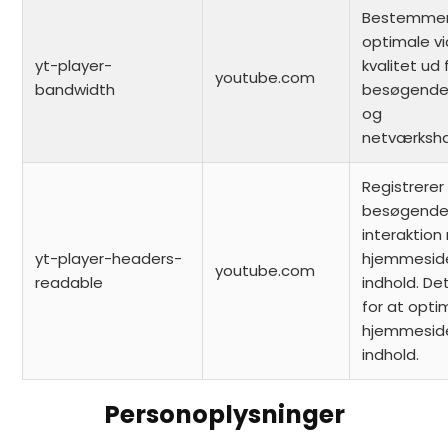
Bestemmer
optimale v
yt-player-
kvalitet ud
youtube.com
bandwidth
besøgende
og
netværksha
Registrerer
besøgende
interaktio
yt-player-headers-
hjemmesid
youtube.com
readable
indhold. De
for at opti
hjemmesid
indhold.
Personoplysninger