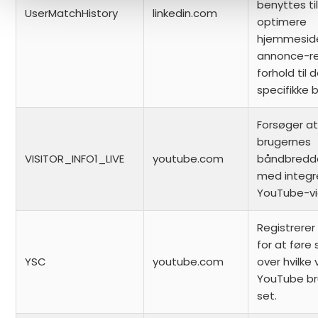
benyttes ti
UserMatchHistory
linkedin.com
optimere
hjemmesid
annonce-re
forhold til 
specifikke
Forsøger a
brugernes
VISITOR_INFO1_LIVE
youtube.com
båndbredde
med integr
YouTube-vi
Registrerer 
for at føre 
YSC
youtube.com
over hvilke 
YouTube br
set.