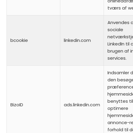
onlineadfæ
tværs af w
Anvendes a
sociale
netværkstj
bcookie
linkedin.com
LinkedIn til
brugen af i
services.
Indsamler 
den besøg
præference
hjemmesid
benyttes ti
BizoID
ads.linkedin.com
optimere
hjemmesid
annonce-re
forhold til 