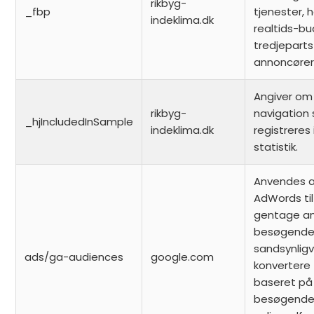
rikbyg-
_fbp
tjenester, 
indeklima.dk
realtids-bu
tredjeparts
annoncører
Angiver om
rikbyg-
navigation 
_hjIncludedInSample
indeklima.dk
registreres 
statistik.
Anvendes a
AdWords til
gentage an
besøgende,
sandsynligvi
ads/ga-audiences
google.com
konvertere 
baseret på
besøgende