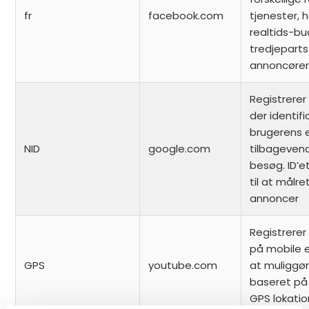
fr
facebook.com
tjenester, 
realtids-bu
tredjeparts
annoncører
Registrerer 
der identifi
brugerens 
NID
google.com
tilbageve
besøg. ID’
til at målre
annoncer
Registrerer 
på mobile 
GPS
youtube.com
at muliggør
baseret på
GPS lokatio