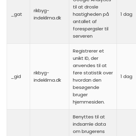
til at drosle
rikbyg-
_gat
hastigheden på
1 dag
indeklima.dk
antallet af
forespørgsler til
serveren
Registrerer et
unikt ID, der
anvendes til at
rikbyg-
føre statistik over
_gid
1 dag
indeklima.dk
hvordan den
besøgende
bruger
hjemmesiden.
Benyttes til at
indsamle data
om brugerens