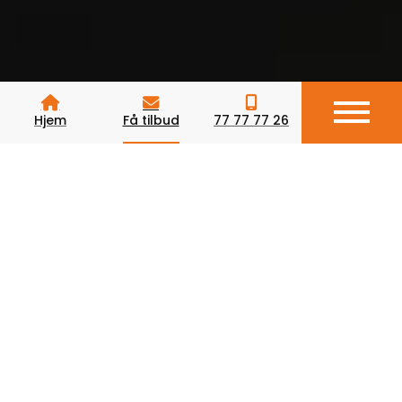
Hjem
Få tilbud
77 77 77 26
Kontaktpersoner –
Indeklima