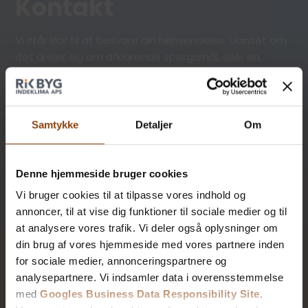
Kontakt
Vi står klar til at besvare din henvendelse. Uanset om
det drejer sig om afklarende spørgsmål, eller en
forespørgsel på et projekt, så ser vi frem til at kunne
hjælpe dig.
Samtykke
Detaljer
Om
Adresse
RIK Byg Indeklima ApS
Denne hjemmeside bruger cookies
Tørringvej 16
Vi bruger cookies til at tilpasse vores indhold og
2610 Rødovre
annoncer, til at vise dig funktioner til sociale medier og til
CVR: 43705636
at analysere vores trafik. Vi deler også oplysninger om
din brug af vores hjemmeside med vores partnere inden
Kontakt info
for sociale medier, annonceringspartnere og
analysepartnere. Vi indsamler data i overensstemmelse
Tlf.:
77 77 77 26
med
Googles Business Data Responsibility Site
.
E-mail:
info@rikbyg.dk