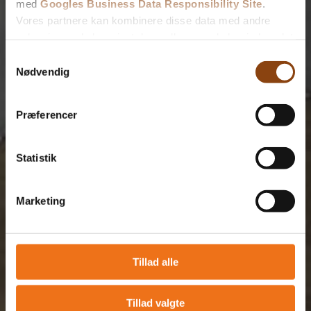
med
Googles Business Data Responsibility Site
.
Vores partnere kan kombinere disse data med andre
oplysninger, du har givet dem, eller som de har indsamlet
fra din brug af deres tjenester.
Samtykkevalg
Nødvendig
Se Cookie & Privatlivspolitik
her
Præferencer
Statistik
Marketing
Tillad alle
Tillad valgte