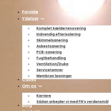
Forside
Ydelser
Komplet kælderrenovering
Indvendig efterisolering
Skimmelsanering
Asbestsanering
PCB-sanering
Fugtbehandling
Ventilation/Duka
Servicetømrer
Membran løsninger
Cases
Om os
Karriere
Sådan arbejder vi ­med FN’s verdensmål
Blog