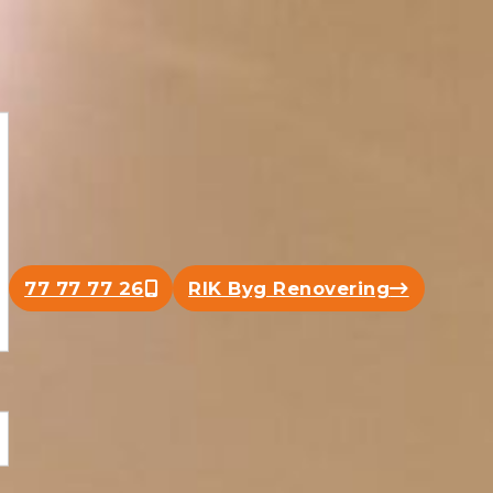
77 77 77 26
RIK Byg Renovering
Ring nu
Klik her