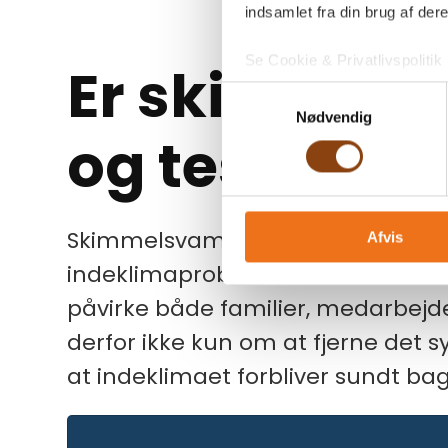
indsamlet fra din brug af dere
Se Cookie & Privatlivspolitik
Er skimmels
Samtykkevalg
Nødvendig
og test i bol
Skimmelsvamp er ikke bare en kos
Afvis
indeklimaproblem, fordi det oft
påvirke både familier, medarbejd
derfor ikke kun om at fjerne det 
at indeklimaet forbliver sundt bag