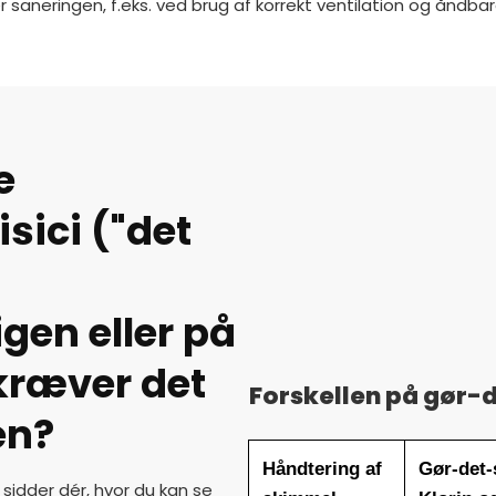
ter saneringen, f.eks. ved brug af korrekt ventilation og ånd
e
ici ("det
gen eller på
 kræver det
Forskellen på gør-d
en?
Håndtering af
Gør-det-
 sidder dér, hvor du kan se