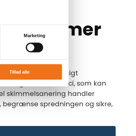
 Symptomer
Marketing
kimmel som et alvorligt
Tillad alle
der og sundhedsrisici, som kan
nel skimmelsanering handler
n, begrænse spredningen og sikre,