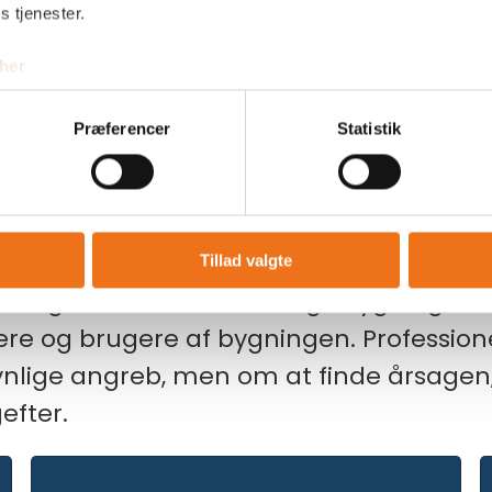
s tjenester.
her
vamp farligt?
Præferencer
Statistik
igen
metisk gene. Hos RIK Byg betragter vi s
Tillad valgte
e hænger sammen med fugt, bygningsska
ere og brugere af bygningen. Professio
synlige angreb, men om at finde årsage
efter.