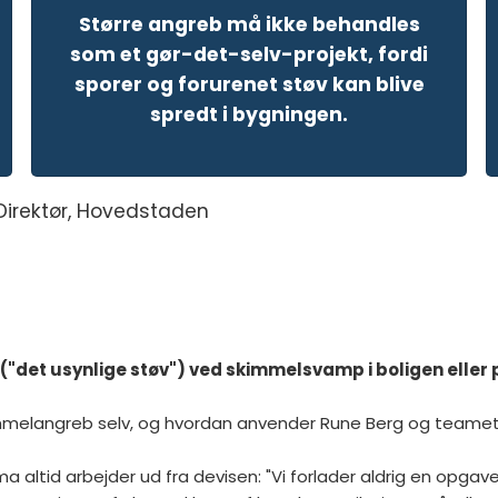
Større angreb må ikke behandles
som et gør-det-selv-projekt, fordi
sporer og forurenet støv kan blive
spredt i bygningen.
irektør
, Hovedstaden
("det usynlige støv") ved skimmelsvamp i boligen eller 
immelangreb selv, og hvordan anvender Rune Berg og teamet d
a altid arbejder ud fra devisen: "Vi forlader aldrig en opgave,